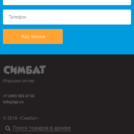
Жду звонка
Игрушки оптом
+7 (495) 933 27 02
info@igr.ru
© 2018 «Симбат»