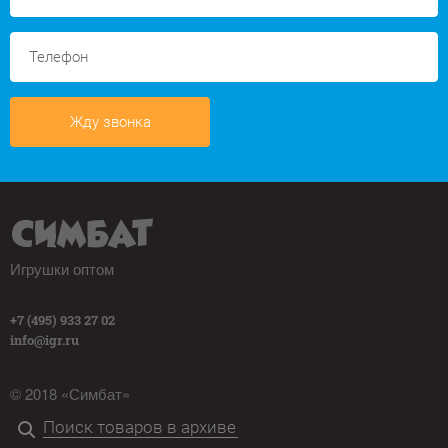
Жду звонка
Игрушки оптом
+7 (495) 933 27 02
info@igr.ru
© 2018 «Симбат»