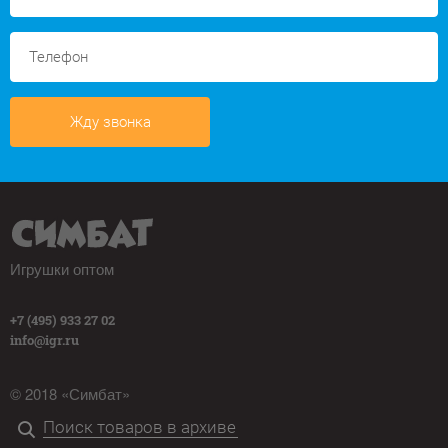
Жду звонка
Игрушки оптом
+7 (495) 933 27 02
info@igr.ru
© 2018 «Симбат»