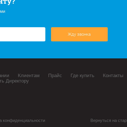
нту?
ами
Жду звонка
ании
Клиентам
Прайс
Где купить
Контакты
ть Директору
а конфиденциальности
Вернуться на стар