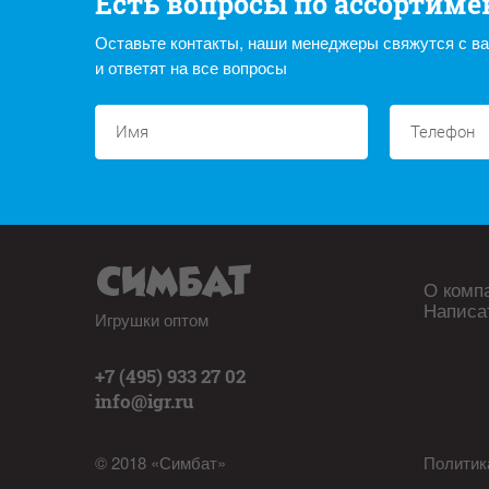
Есть вопросы по ассортиме
Оставьте контакты, наши менеджеры свяжутся с в
и ответят на все вопросы
О комп
Написа
Игрушки оптом
+7 (495) 933 27 02
info@igr.ru
© 2018 «Симбат»
Политик