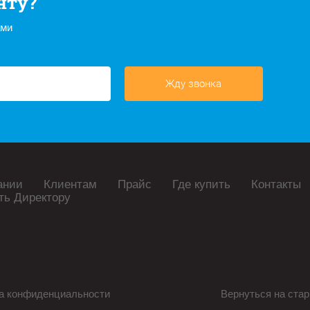
нту?
ами
Жду звонка
ании
Клиентам
Прайс
Где купить
Контакты
ть Директору
а конфиденциальности
Вернуться на стар