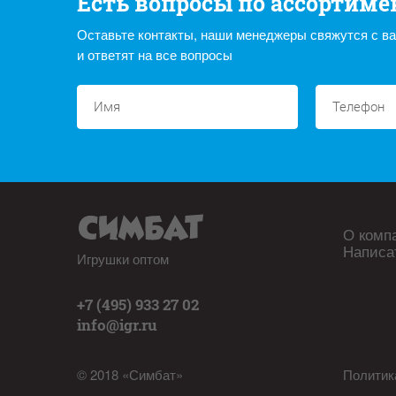
Есть вопросы по ассортиме
Оставьте контакты, наши менеджеры свяжутся с в
и ответят на все вопросы
О комп
Написа
Игрушки оптом
+7 (495) 933 27 02
info@igr.ru
© 2018 «Симбат»
Политик