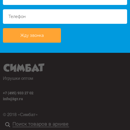
Жду звонка
Игрушки оптом
+7 (495) 933 27 02
info@igr.ru
© 2018 «Симбат»