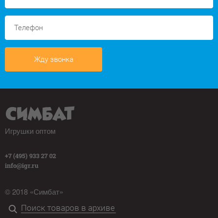
Жду звонка
Игрушки оптом
+7 (495) 933 27 02
info@igr.ru
© 2018 «Симбат»