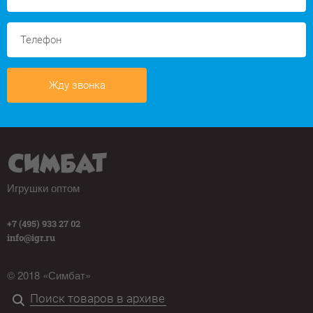
Жду звонка
Игрушки оптом
+7 (495) 933 27 02
info@igr.ru
© 2018 «Симбат»