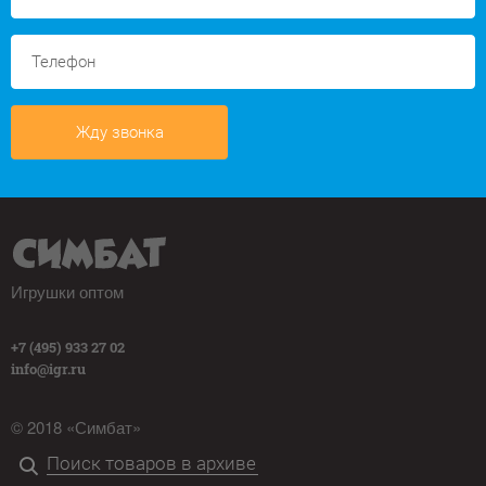
Жду звонка
Игрушки оптом
+7 (495) 933 27 02
info@igr.ru
© 2018 «Симбат»