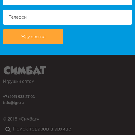
Жду звонка
Игрушки оптом
+7 (495) 933 27 02
info@igr.ru
© 2018 «Симбат»