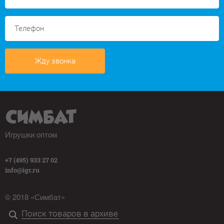
Жду звонка
Игрушки оптом
+7 (495) 933 27 02
info@igr.ru
© 2018 «Симбат»