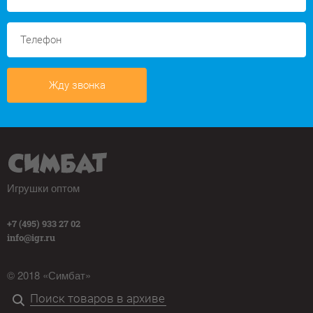
Жду звонка
Игрушки оптом
+7 (495) 933 27 02
info@igr.ru
© 2018 «Симбат»