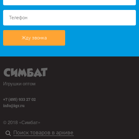
Жду звонка
Игрушки оптом
+7 (495) 933 27 02
info@igr.ru
© 2018 «Симбат»