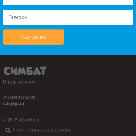
Жду звонка
Игрушки оптом
+7 (495) 933 27 02
info@igr.ru
© 2018 «Симбат»