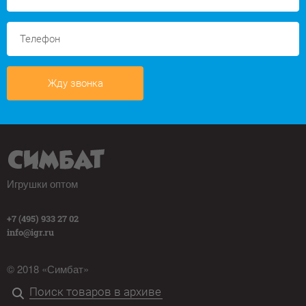
Жду звонка
Игрушки оптом
+7 (495) 933 27 02
info@igr.ru
© 2018 «Симбат»