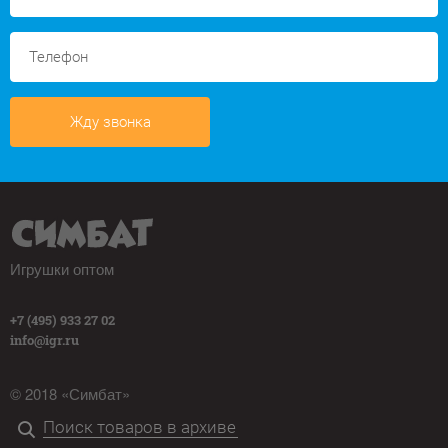
Жду звонка
Игрушки оптом
+7 (495) 933 27 02
info@igr.ru
© 2018 «Симбат»