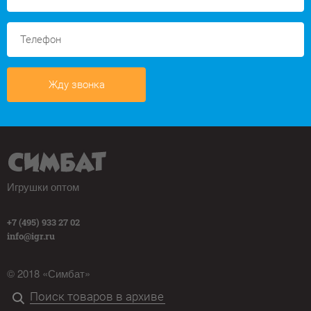
Жду звонка
Игрушки оптом
+7 (495) 933 27 02
info@igr.ru
© 2018 «Симбат»