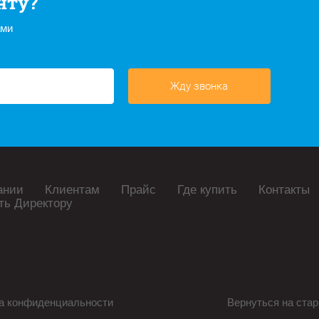
нту?
ами
Жду звонка
ании
Клиентам
Прайс
Где купить
Контакты
ть Директору
а конфиденциальности
Вернуться на стар