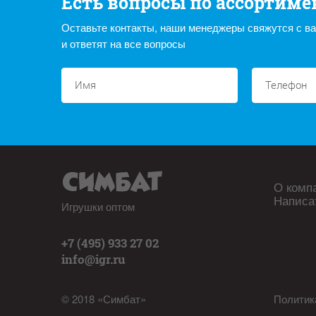
Есть вопросы по ассортиме
Оставьте контакты, наши менеджеры свяжутся с в
и ответят на все вопросы
О комп
Написа
Игрушки оптом
+7 (495) 933 27 02
info@igr.ru
© 2018 «Симбат»
Политик