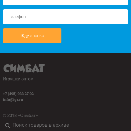
Жду звонка
Игрушки оптом
+7 (495) 933 27 02
info@igr.ru
© 2018 «Симбат»