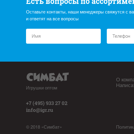
Есть вопросы по ассортиме
Оставьте контакты, наши менеджеры свяжутся с в
и ответят на все вопросы
О комп
Написа
Игрушки оптом
+7 (495) 933 27 02
info@igr.ru
© 2018 «Симбат»
Политик