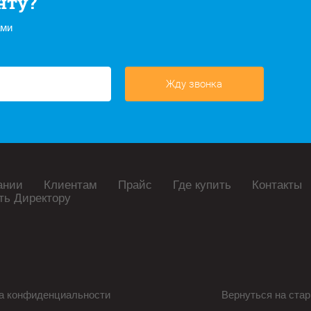
нту?
ами
Жду звонка
ании
Клиентам
Прайс
Где купить
Контакты
ть Директору
а конфиденциальности
Вернуться на стар