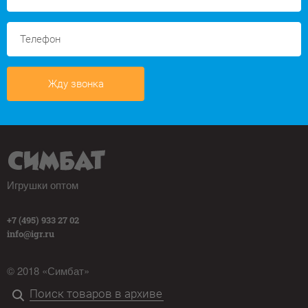
Жду звонка
Игрушки оптом
+7 (495) 933 27 02
info@igr.ru
© 2018 «Симбат»