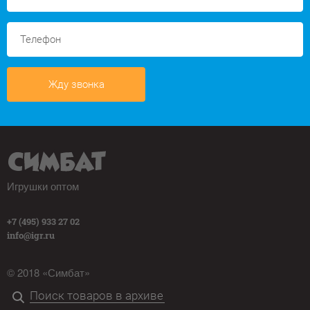
Жду звонка
Игрушки оптом
+7 (495) 933 27 02
info@igr.ru
© 2018 «Симбат»