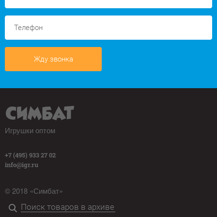
Жду звонка
Игрушки оптом
+7 (495) 933 27 02
info@igr.ru
© 2018 «Симбат»