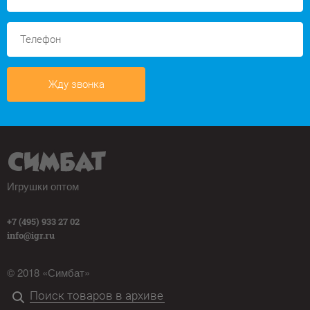
Жду звонка
Игрушки оптом
+7 (495) 933 27 02
info@igr.ru
© 2018 «Симбат»