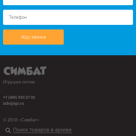
Жду звонка
Игрушки оптом
+7 (495) 933 27 02
info@igr.ru
© 2018 «Симбат»