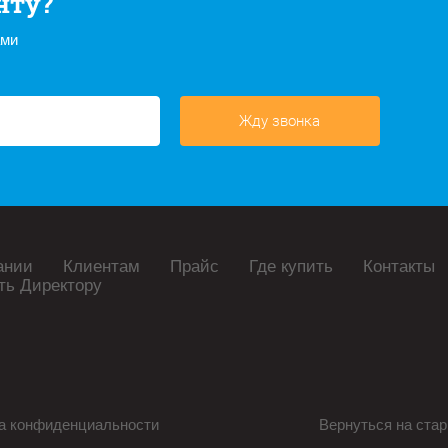
нту?
ами
Жду звонка
ании
Клиентам
Прайс
Где купить
Контакты
ть Директору
а конфиденциальности
Вернуться на стар