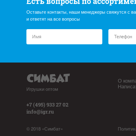
Есть вопросы по ассортиме
Оставьте контакты, наши менеджеры свяжутся с в
и ответят на все вопросы
О комп
Написа
Игрушки оптом
+7 (495) 933 27 02
info@igr.ru
© 2018 «Симбат»
Политик