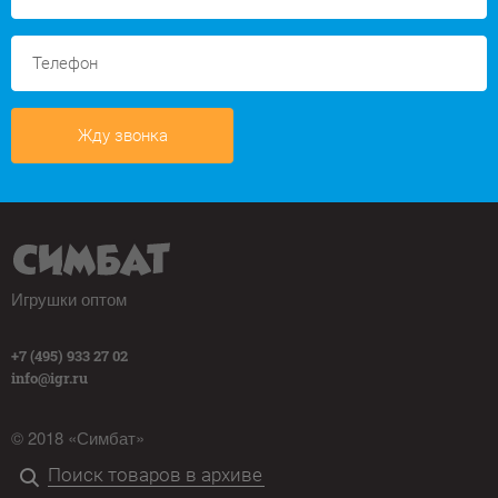
Жду звонка
Игрушки оптом
+7 (495) 933 27 02
info@igr.ru
© 2018 «Симбат»