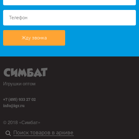
Жду звонка
Игрушки оптом
+7 (495) 933 27 02
info@igr.ru
© 2018 «Симбат»