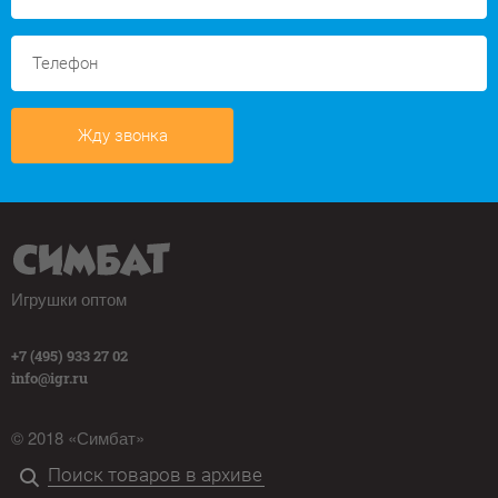
Жду звонка
Игрушки оптом
+7 (495) 933 27 02
info@igr.ru
© 2018 «Симбат»