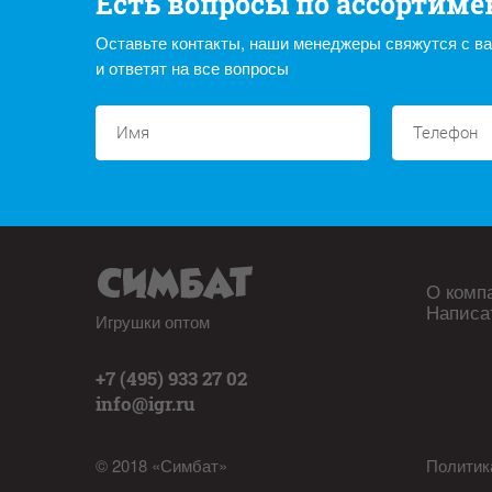
Есть вопросы по ассортиме
Оставьте контакты, наши менеджеры свяжутся с в
и ответят на все вопросы
О комп
Написа
Игрушки оптом
+7 (495) 933 27 02
info@igr.ru
© 2018 «Симбат»
Политик