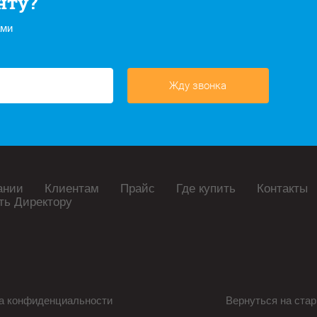
нту?
ами
Жду звонка
ании
Клиентам
Прайс
Где купить
Контакты
ть Директору
а конфиденциальности
Вернуться на стар