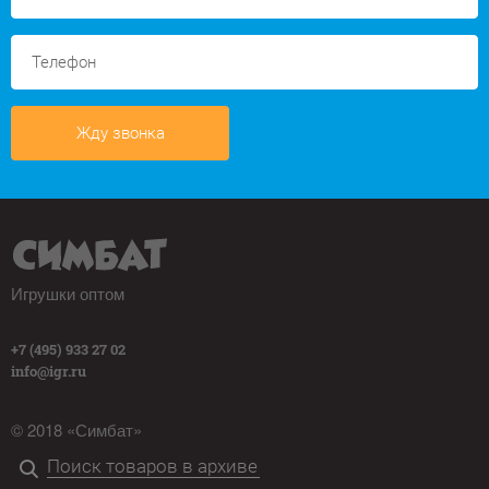
Жду звонка
Игрушки оптом
+7 (495) 933 27 02
info@igr.ru
© 2018 «Симбат»