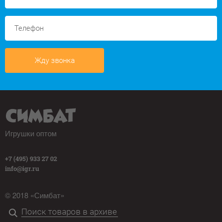
Жду звонка
Игрушки оптом
+7 (495) 933 27 02
info@igr.ru
© 2018 «Симбат»