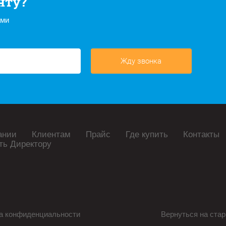
нту?
ами
Жду звонка
ании
Клиентам
Прайс
Где купить
Контакты
ть Директору
а конфиденциальности
Вернуться на стар