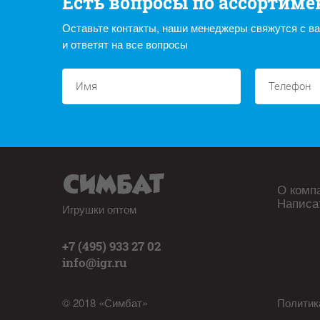
Есть вопросы по ассортиме
Оставьте контакты, наши менеджеры свяжутся с в
и ответят на все вопросы
О комп
Написа
Игрушки оптом
+7 (495) 933 27 02
info@igr.ru
© 2018 «Симбат»
Политик