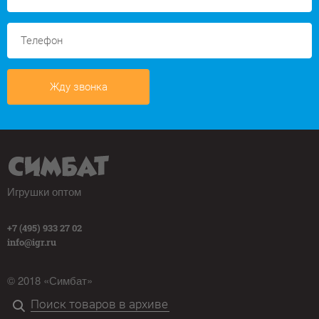
Жду звонка
Игрушки оптом
+7 (495) 933 27 02
info@igr.ru
© 2018 «Симбат»