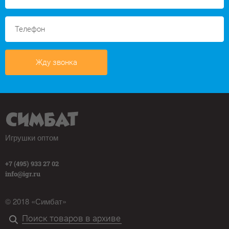
Жду звонка
Игрушки оптом
+7 (495) 933 27 02
info@igr.ru
© 2018 «Симбат»