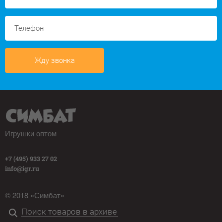
Жду звонка
Игрушки оптом
+7 (495) 933 27 02
info@igr.ru
© 2018 «Симбат»