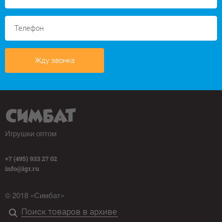
Жду звонка
Игрушки оптом
+7 (495) 933 27 02
info@igr.ru
© 2018 «Симбат»