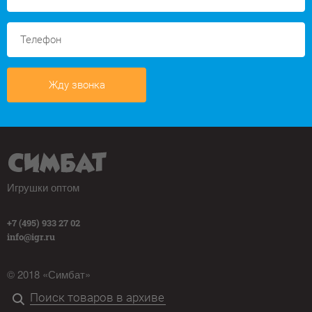
Жду звонка
Игрушки оптом
+7 (495) 933 27 02
info@igr.ru
© 2018 «Симбат»