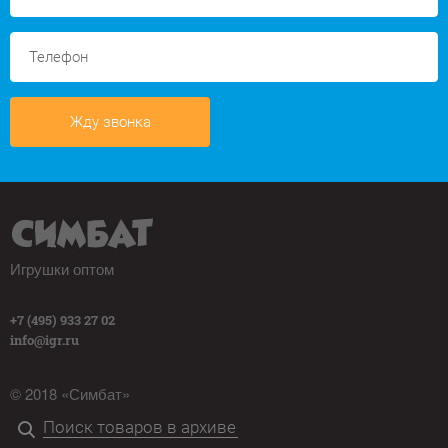
Жду звонка
Игрушки оптом
+7 (495) 933 27 02
info@igr.ru
© 2018 «Симбат»