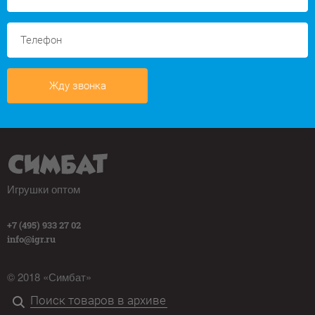
Жду звонка
Игрушки оптом
+7 (495) 933 27 02
info@igr.ru
© 2018 «Симбат»