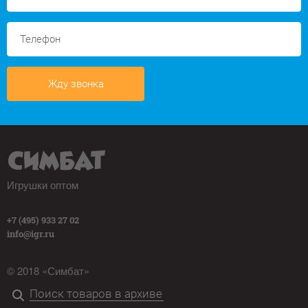
Жду звонка
Игрушки оптом
+7 (495) 933 27 02
info@igr.ru
© 2018 «Симбат»