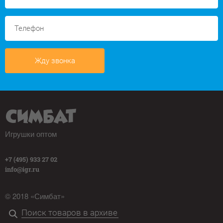
Жду звонка
Игрушки оптом
+7 (495) 933 27 02
info@igr.ru
© 2018 «Симбат»