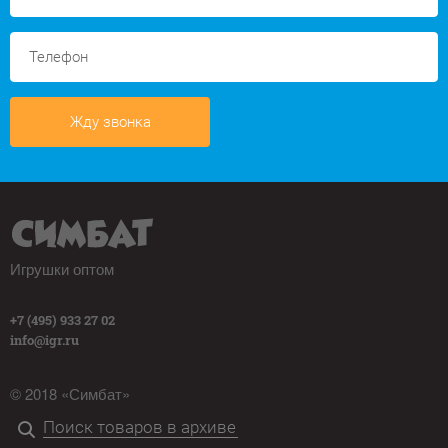
Жду звонка
Игрушки оптом
+7 (495) 933 27 02
info@igr.ru
© 2018 «Симбат»