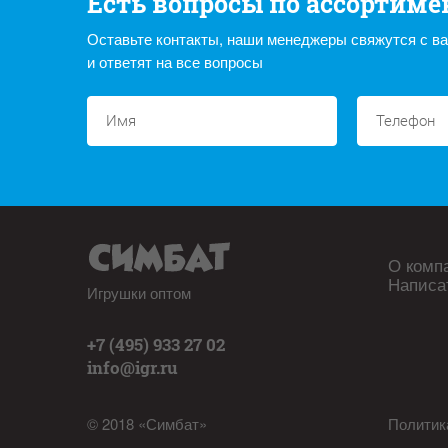
Есть вопросы по ассортиме
Оставьте контакты, наши менеджеры свяжутся с в
и ответят на все вопросы
О комп
Написа
Игрушки оптом
+7 (495) 933 27 02
info@igr.ru
© 2018 «Симбат»
Политик