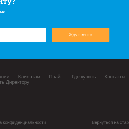
нту?
ами
Жду звонка
ании
Клиентам
Прайс
Где купить
Контакты
ть Директору
а конфиденциальности
Вернуться на стар