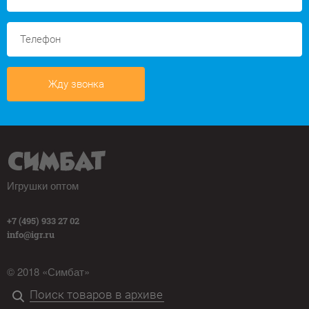
Жду звонка
Игрушки оптом
+7 (495) 933 27 02
info@igr.ru
© 2018 «Симбат»