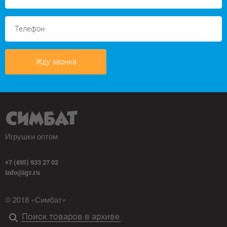
Жду звонка
Игрушки оптом
+7 (495) 933 27 02
info@igr.ru
© 2018 «Симбат»