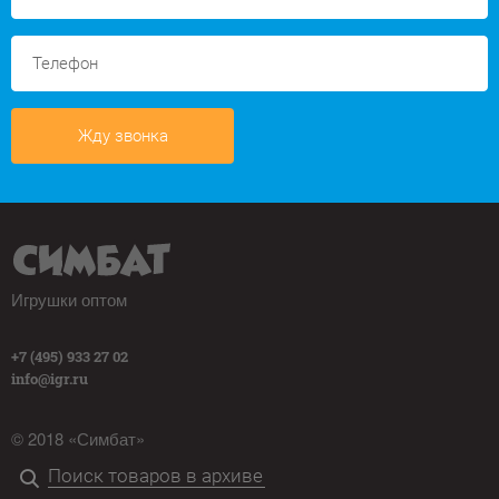
Жду звонка
Игрушки оптом
+7 (495) 933 27 02
info@igr.ru
© 2018 «Симбат»