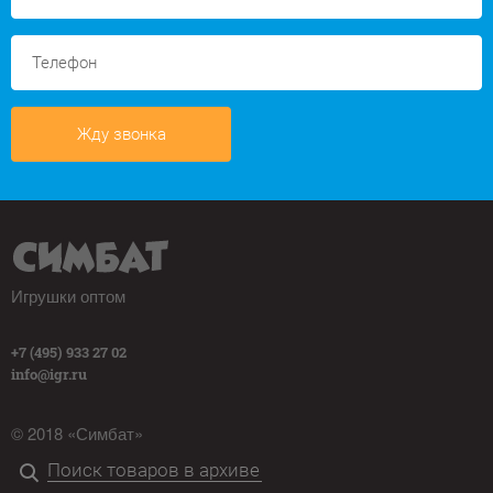
Жду звонка
Игрушки оптом
+7 (495) 933 27 02
info@igr.ru
© 2018 «Симбат»