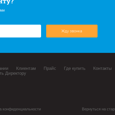
нту?
ами
Жду звонка
ании
Клиентам
Прайс
Где купить
Контакты
ть Директору
а конфиденциальности
Вернуться на стар