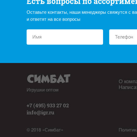
Есть вопросы по ассортиме
Оставьте контакты, наши менеджеры свяжутся с в
и ответят на все вопросы
О комп
Написа
Игрушки оптом
+7 (495) 933 27 02
info@igr.ru
© 2018 «Симбат»
Политик