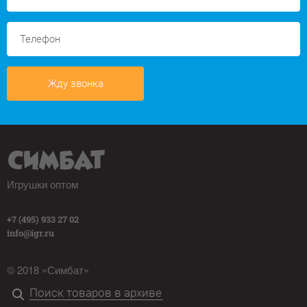
Жду звонка
Игрушки оптом
+7 (495) 933 27 02
info@igr.ru
© 2018 «Симбат»